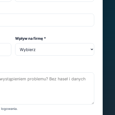
Wpływ na firmę
*
h logowania.