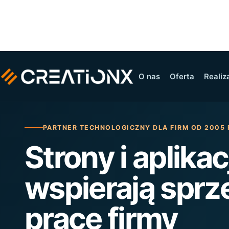
O nas
Oferta
Realiz
PARTNER TECHNOLOGICZNY DLA FIRM OD 2005
Strony i aplikac
wspierają sprz
pracę firmy