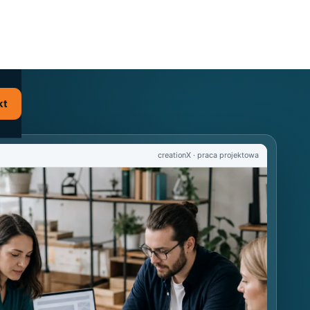
kt
creationX · praca projektowa