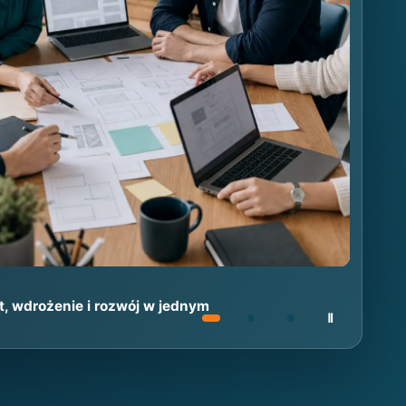
kt, wdrożenie i rozwój w jednym
Zatrzymaj auto
Ⅱ