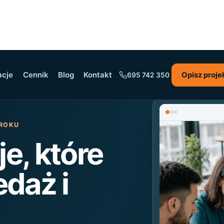
acje
Cennik
Blog
Kontakt
Opisz proje
695 742 350
 ROKU
je, które
edaż i