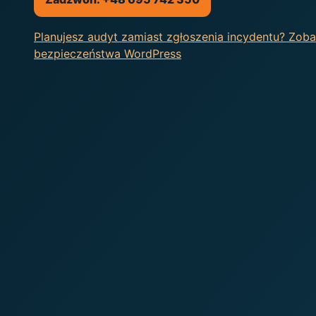
Planujesz audyt zamiast zgłoszenia incydentu? Zob
bezpieczeństwa WordPress