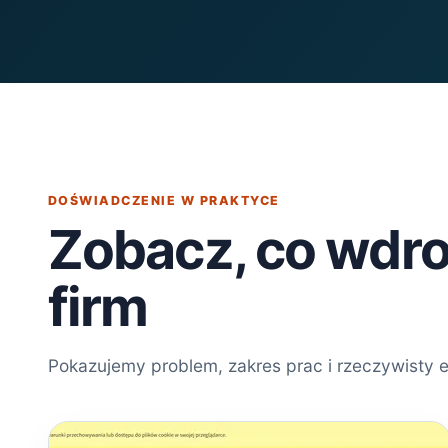
DOŚWIADCZENIE W PRAKTYCE
Zobacz, co wdro
firm
Pokazujemy problem, zakres prac i rzeczywisty 