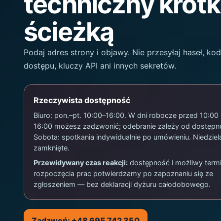
techniczny krót
ścieżką
Podaj adres strony i objawy. Nie przesyłaj haseł, ko
dostępu, kluczy API ani innych sekretów.
Rzeczywista dostępność
Biuro: pon.–pt. 10:00–16:00. W dni robocze przed 10:00 
16:00 możesz zadzwonić; odebranie zależy od dostępno
Sobota: spotkania indywidualnie po umówieniu. Niedziel
zamknięte.
Przewidywany czas reakcji:
dostępność i możliwy term
rozpoczęcia prac potwierdzamy po zapoznaniu się ze
zgłoszeniem — bez deklaracji dyżuru całodobowego.
Zadzwoń: +48 695 742 350