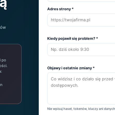
ką
Adres strony
*
dów
Kiedy pojawił się problem?
*
i po
ści.
Objawy i ostatnie zmiany
*
a:
in
Nie wpisuj haseł, tokenów, kluczy ani danyc