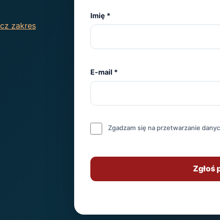
Imię
*
acz zakres
E-mail
*
Zgadzam się na przetwarzanie danych
Zgłoś 