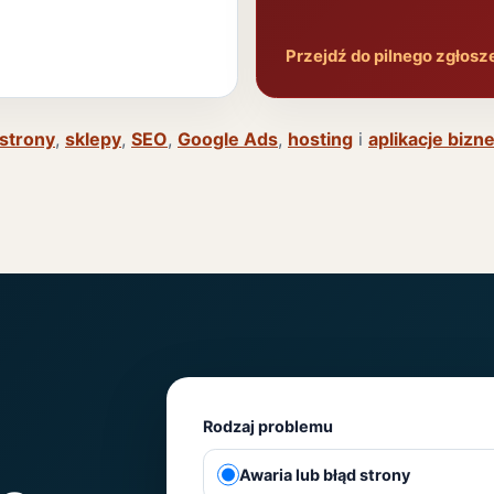
Przejdź do pilnego zgłosz
strony
,
sklepy
,
SEO
,
Google Ads
,
hosting
i
aplikacje biz
Rodzaj problemu
Awaria lub błąd strony