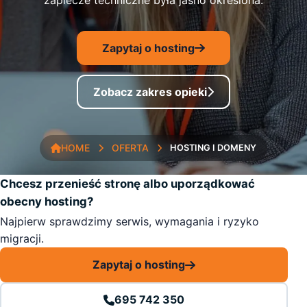
zaplecze techniczne była jasno określona.
Zapytaj o hosting
Zobacz zakres opieki
HOME
OFERTA
HOSTING I DOMENY
Chcesz przenieść stronę albo uporządkować
obecny hosting?
Najpierw sprawdzimy serwis, wymagania i ryzyko
migracji.
Zapytaj o hosting
695 742 350