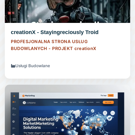
creationX - Stayingreciously Troid
PROFESJONALNA STRONA USŁUG
BUDOWLANYCH - PROJEKT
creationX
Usługi Budowlane
STRONA INTERNETOWA