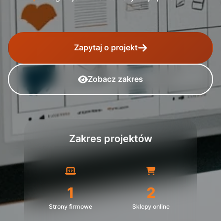
Zapytaj o projekt
Zobacz zakres
Zakres projektów
1
2
Strony firmowe
Sklepy online