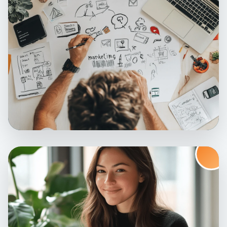
Chcesz Rozpocząć Współpracę?
ZADZWOŃ DO NAS
+48 695 742 350
NAPISZ DO NAS
biuro@creationx.pl