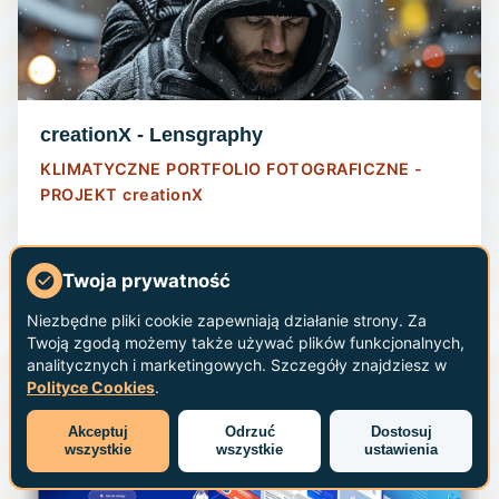
creationX - Lensgraphy
KLIMATYCZNE PORTFOLIO FOTOGRAFICZNE -
PROJEKT
creationX
Usługi Artystyczne i Kreatywne
Twoja prywatność
Niezbędne pliki cookie zapewniają działanie strony. Za
Twoją zgodą możemy także używać plików funkcjonalnych,
analitycznych i marketingowych. Szczegóły znajdziesz w
Polityce Cookies
.
STRONA INTERNETOWA
Akceptuj
Odrzuć
Dostosuj
wszystkie
wszystkie
ustawienia