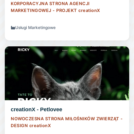
KORPORACYJNA STRONA AGENCJI
MARKETINGOWEJ - PROJEKT
creationX
Usługi Marketingowe
STRONA INTERNETOWA
creationX - Petlovee
NOWOCZESNA STRONA MIŁOŚNIKÓW ZWIERZĄT -
DESIGN
creationX