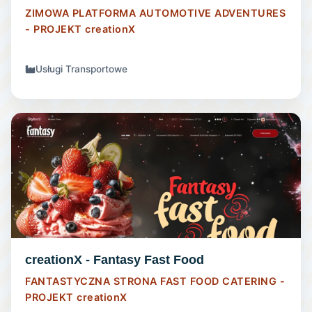
ZIMOWA PLATFORMA AUTOMOTIVE ADVENTURES
- PROJEKT
creationX
Usługi Transportowe
STRONA INTERNETOWA
creationX - Fantasy Fast Food
FANTASTYCZNA STRONA FAST FOOD CATERING -
PROJEKT
creationX