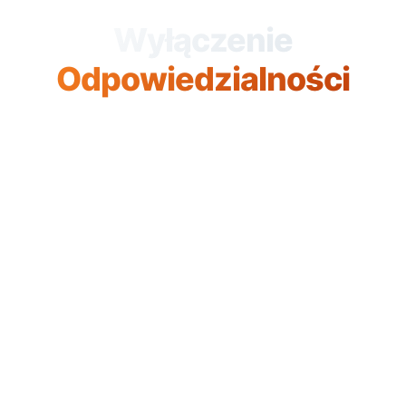
Wyłączenie
Odpowiedzialności
Informacje dotyczące ograniczeń
odpowiedzialności creationX, zastrzeżeń prawnych
oraz warunków korzystania z naszych usług i treści
publikowanych na stronie internetowej.
Informacje Prawne
Ostatnia aktualizacja:
2026-02-05
Typ dokumentu: