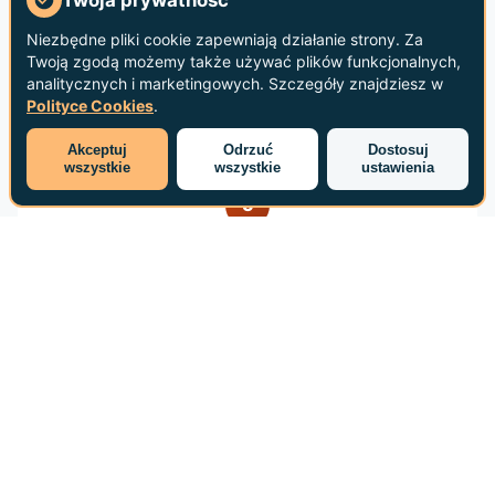
się z warunkami użytkowania i je
Niezbędne pliki cookie zapewniają działanie strony. Za
akceptujesz.
Twoją zgodą możemy także używać plików funkcjonalnych,
analitycznych i marketingowych. Szczegóły znajdziesz w
Polityce Cookies
.
Akceptuj
Odrzuć
Dostosuj
wszystkie
wszystkie
ustawienia
5
Czas Odpowiedzi na Zapytania
Odpowiedzi i zapytania dotyczące prywatności
przesłane pocztą elektroniczną lub za pomocą
formularza internetowego będą traktowane w taki
sam sposób jak listy.