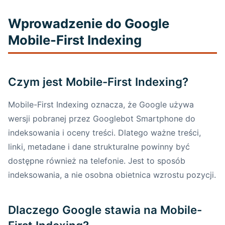
First Indexing?
Wprowadzenie do Google
Dlaczego optymalizacja mobilna jest
Mobile-First Indexing
koniecznością?
Czy Twoja strona jest gotowa na
Czym jest Mobile-First Indexing?
Mobile-First Indexing?
Mobile-First Indexing oznacza, że Google używa
Dlaczego mobile-first indexing pozostaje
wersji pobranej przez Googlebot Smartphone do
ważny w 2026 roku?
indeksowania i oceny treści. Dlatego ważne treści,
linki, metadane i dane strukturalne powinny być
Wpływ Mobile-First Indexing na
algorytmy Google
dostępne również na telefonie. Jest to sposób
indeksowania, a nie osobna obietnica wzrostu pozycji.
Optymalizacja mobilna jako klucz do
widoczności i konwersji
Dlaczego Google stawia na Mobile-
Dlaczego warto już dziś dostosować