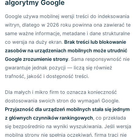
algorytmy Google
mobilnych
Google używa mobilnej wersji treści do indeksowania
Dlaczego warto zadbać o przyjazne
witryn, dlatego w 2026 roku powinna ona zawierać te
treści mobilne?
same ważne informacje, metadane i dane strukturalne
co wersja na duży ekran.
Brak treści lub blokowanie
Praktyczne porady na temat
zasobów na urządzeniach mobilnych może utrudnić
dostosowywania treści na urządzenia
Google zrozumienie strony
. Sama responsywność nie
mobilne
gwarantuje jednak pozycji — liczą się również
Podsumowanie – jak creationX może
trafność, jakość i dostępność treści.
pomóc w tworzeniu treści przyjaznych
mobilnie?
Dla małych i mikro firm to oznacza konieczność
dostosowania swoich stron do wymagań Google.
Znaczenie Core Web Vitals dla mobilnej wersji
Przyjazność dla urządzeń mobilnych stała się jednym
strony
z głównych czynników rankingowych
, co przekłada
się bezpośrednio na wyniki wyszukiwania. Jeśli wersja
Czym są Core Web Vitals i dlaczego
mobilna strony nie spełnia oczekiwań, firma traci nie