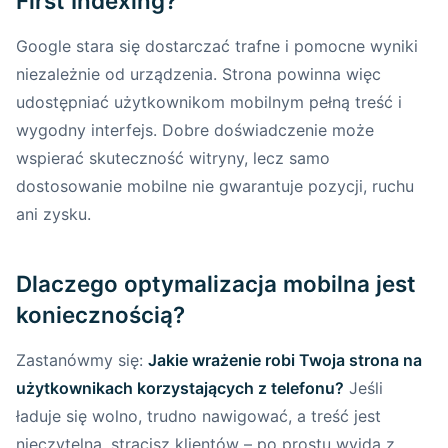
First Indexing?
stronę do wymagań Mobile-First?
Google stara się dostarczać trafne i pomocne wyniki
Audyt mobilny strony – jak sprawdzić jej
niezależnie od urządzenia. Strona powinna więc
stan?
udostępniać użytkownikom mobilnym pełną treść i
wygodny interfejs. Dobre doświadczenie może
Jak przeprowadzić audyt mobilny –
wspierać skuteczność witryny, lecz samo
krok po kroku
dostosowanie mobilne nie gwarantuje pozycji, ruchu
Case Study – jak audyt mobilny pomógł
ani zysku.
firmie z sektora usług lokalnych
Dlaczego optymalizacja mobilna jest
Zadbaj o profesjonalny audyt z
creationX
koniecznością?
Responsywny Design (RWD) jako fundament
Zastanówmy się:
Jakie wrażenie robi Twoja strona na
mobilnej optymalizacji
użytkownikach korzystających z telefonu?
Jeśli
ładuje się wolno, trudno nawigować, a treść jest
Czym jest responsywny design (RWD) i
nieczytelna, stracisz klientów – po prostu wyjdą z