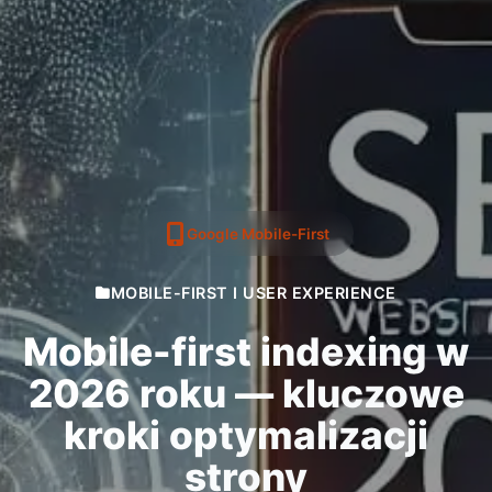
Google Mobile-First
MOBILE-FIRST I USER EXPERIENCE
Mobile-first indexing w
2026 roku — kluczowe
kroki optymalizacji
strony