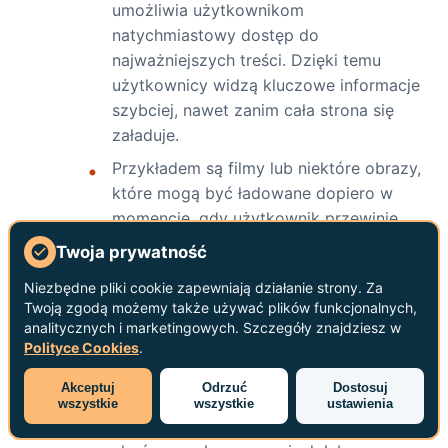
umożliwia użytkownikom
natychmiastowy dostęp do
najważniejszych treści. Dzięki temu
użytkownicy widzą kluczowe informacje
szybciej, nawet zanim cała strona się
załaduje.
Przykładem są filmy lub niektóre obrazy,
które mogą być ładowane dopiero w
momencie, gdy użytkownik przewinie
stronę do ich poziomu. Taka technika
Twoja prywatność
zmniejsza obciążenie przy pierwszym
Niezbędne pliki cookie zapewniają działanie strony. Za
załadowaniu i przyspiesza dostęp do
Twoją zgodą możemy także używać plików funkcjonalnych,
treści.
analitycznych i marketingowych. Szczegóły znajdziesz w
Polityce Cookies
.
Przykład hipotetyczny
: restauracja może
asynchronicznie ładować zasoby, aby
Akceptuj
Odrzuć
Dostosuj
szybciej udostępnić menu. Efekt należy
wszystkie
wszystkie
ustawienia
sprawdzić w metrykach wydajności i