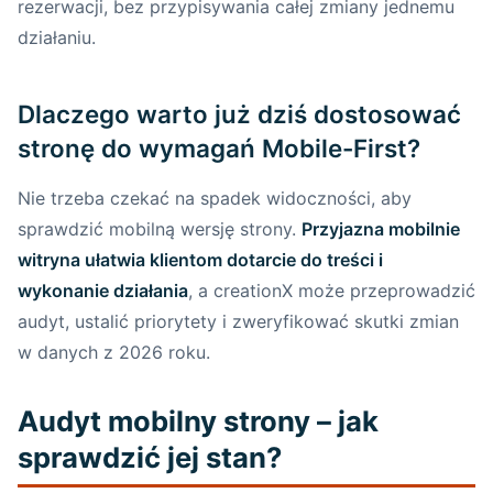
rezerwacji, bez przypisywania całej zmiany jednemu
Podsumowanie – Dlaczego creationX
działaniu.
rekomenduje regularne testy mobilne?
Unikanie najczęstszych błędów w
Dlaczego warto już dziś dostosować
optymalizacji mobilnej
stronę do wymagań Mobile-First?
Popularne błędy w optymalizacji
Nie trzeba czekać na spadek widoczności, aby
mobilnej, których warto unikać
sprawdzić mobilną wersję strony.
Przyjazna mobilnie
Przykłady dobrych praktyk w
witryna ułatwia klientom dotarcie do treści i
optymalizacji mobilnej UX
wykonanie działania
, a creationX może przeprowadzić
audyt, ustalić priorytety i zweryfikować skutki zmian
Podsumowanie – Wsparcie creationX w
w danych z 2026 roku.
optymalizacji mobilnej
Audyt mobilny strony – jak
Podsumowanie i wezwanie do działania
sprawdzić jej stan?
Najważniejsze korzyści z Mobile-First