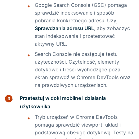
Google Search Console (GSC) pomaga
Kto projektuje strony internetowe? Jak
sprawdzić indeksowanie i sposób
wybrać wykonawcę
pobrania konkretnego adresu. Użyj
Sprawdzania adresu URL
, aby zobaczyć
Zlecę wykonanie strony internetowej —
stan indeksowania i przetestować
OLX czy profesjonalna firma?
aktywny URL.
Search Console nie zastępuje testu
Powiązane artykuły
użyteczności. Czytelność, elementy
dotykowe i treści wychodzące poza
Najczęstsze błędy optymalizacji
ekran sprawdź w Chrome DevTools oraz
mobilnej — praktyczna lista na 2026
na prawdziwych urządzeniach.
rok
Przetestuj widoki mobilne i działania
7 sposobów na lepsze doświadczenie
użytkownika
użytkowników mobilnych w 2026 roku
Tryb urządzeń w Chrome DevTools
Kto projektuje strony internetowe? Jak
pomaga sprawdzić viewport, układ i
wybrać wykonawcę
podstawową obsługę dotykową. Testy na