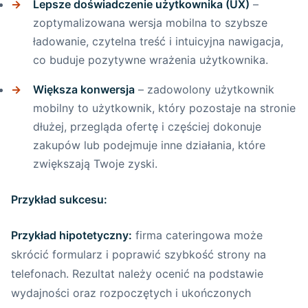
Lepsze doświadczenie użytkownika (UX)
–
nawigacja jest kluczowa?
zoptymalizowana wersja mobilna to szybsze
ładowanie, czytelna treść i intuicyjna nawigacja,
Praktyczne wskazówki, jak
co buduje pozytywne wrażenia użytkownika.
zaprojektować nawigację mobilną
Większa konwersja
– zadowolony użytkownik
Podsumowanie – Jak creationX może
mobilny to użytkownik, który pozostaje na stronie
pomóc w projektowaniu nawigacji
dłużej, przegląda ofertę i częściej dokonuje
mobilnej?
zakupów lub podejmuje inne działania, które
zwiększają Twoje zyski.
Regularne testy i monitorowanie wydajności
strony mobilnej
Przykład sukcesu:
Dlaczego warto systematycznie
Przykład hipotetyczny:
firma cateringowa może
testować stronę mobilną?
skrócić formularz i poprawić szybkość strony na
Narzędzia do monitorowania i
telefonach. Rezultat należy ocenić na podstawie
testowania wydajności strony mobilnej
wydajności oraz rozpoczętych i ukończonych