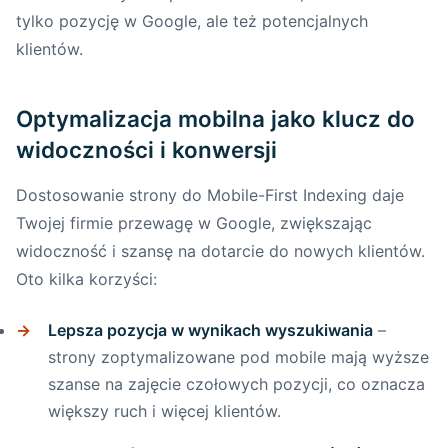
mają znaczenie?
tylko pozycję w Google, ale też potencjalnych
klientów.
Omówienie trzech wskaźników Core
Web Vitals
Optymalizacja mobilna jako klucz do
Narzędzia do mierzenia Core Web
widoczności i konwersji
Vitals
Praktyczne wskazówki na poprawę
Dostosowanie strony do Mobile-First Indexing daje
Core Web Vitals
Twojej firmie przewagę w Google, zwiększając
widoczność i szansę na dotarcie do nowych klientów.
Podsumowanie – dlaczego Core Web
Oto kilka korzyści:
Vitals są kluczowe i jak creationX może
pomóc
Lepsza pozycja w wynikach wyszukiwania
–
strony zoptymalizowane pod mobile mają wyższe
Ułatwienie nawigacji na urządzeniach
szanse na zajęcie czołowych pozycji, co oznacza
mobilnych
większy ruch i więcej klientów.
Dlaczego intuicyjna i uproszczona