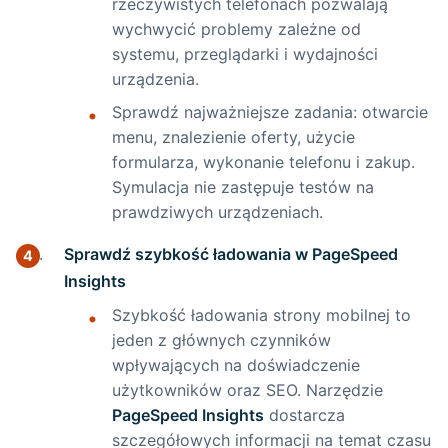
rzeczywistych telefonach pozwalają
Zlecę wykonanie strony internetowej —
wychwycić problemy zależne od
OLX czy profesjonalna firma?
systemu, przeglądarki i wydajności
urządzenia.
Sprawdź najważniejsze zadania: otwarcie
Powrót na górę
menu, znalezienie oferty, użycie
formularza, wykonanie telefonu i zakup.
Symulacja nie zastępuje testów na
prawdziwych urządzeniach.
Sprawdź szybkość ładowania w PageSpeed
Insights
Szybkość ładowania strony mobilnej to
jeden z głównych czynników
wpływających na doświadczenie
użytkowników oraz SEO. Narzędzie
PageSpeed Insights
dostarcza
szczegółowych informacji na temat czasu