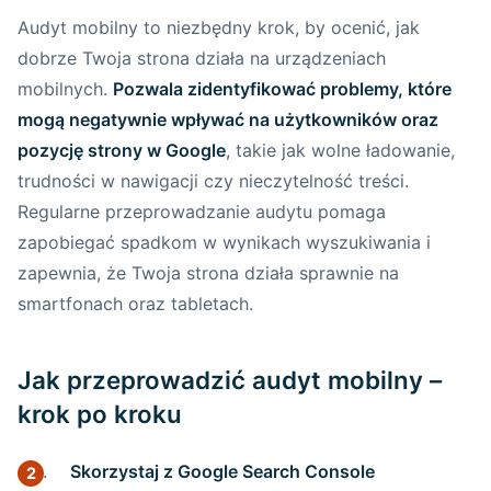
Indexing:
Audyt mobilny to niezbędny krok, by ocenić, jak
dobrze Twoja strona działa na urządzeniach
Zachęta do działania z creationX
mobilnych.
Pozwala zidentyfikować problemy, które
Najważniejsze pytania o mobile-first indexing
mogą negatywnie wpływać na użytkowników oraz
w 2026 roku
pozycję strony w Google
, takie jak wolne ładowanie,
trudności w nawigacji czy nieczytelność treści.
Źródła i aktualne definicje Core Web Vitals
Regularne przeprowadzanie audytu pomaga
Strona wymaga wdrożenia lub modernizacji?
zapobiegać spadkom w wynikach wyszukiwania i
zapewnia, że Twoja strona działa sprawnie na
Powiązane artykuły
smartfonach oraz tabletach.
Najczęstsze błędy optymalizacji
mobilnej — praktyczna lista na 2026
Jak przeprowadzić audyt mobilny –
rok
krok po kroku
7 sposobów na lepsze doświadczenie
Skorzystaj z Google Search Console
użytkowników mobilnych w 2026 roku