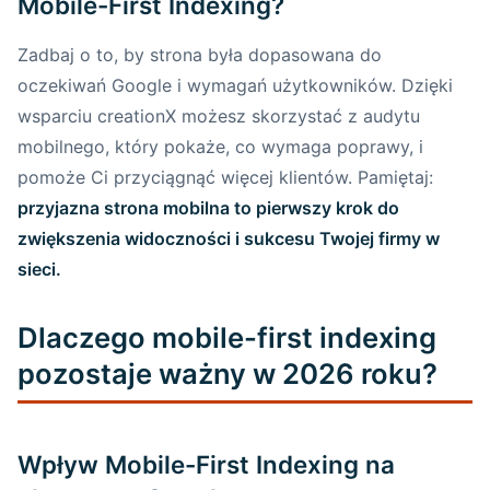
Mobile-First Indexing?
Sprawdzone techniki poprawy
szybkości ładowania strony
Zadbaj o to, by strona była dopasowana do
Podsumowanie: Dlaczego szybkość ma
oczekiwań Google i wymagań użytkowników. Dzięki
znaczenie i jak creationX może pomóc
wsparciu creationX możesz skorzystać z audytu
mobilnego, który pokaże, co wymaga poprawy, i
Unikanie zbyt dużej liczby przekierowań na
pomoże Ci przyciągnąć więcej klientów. Pamiętaj:
stronie mobilnej
przyjazna strona mobilna to pierwszy krok do
zwiększenia widoczności i sukcesu Twojej firmy w
Jak przekierowania wpływają na
sieci.
użytkowników i pozycję w Google?
Sposoby minimalizacji przekierowań i
Dlaczego mobile-first indexing
zapewnienia spójnej struktury linków
pozostaje ważny w 2026 roku?
Dlaczego minimalizacja przekierowań
jest ważna dla Twojej firmy?
Wpływ Mobile-First Indexing na
Tworzenie treści przyjaznych dla urządzeń