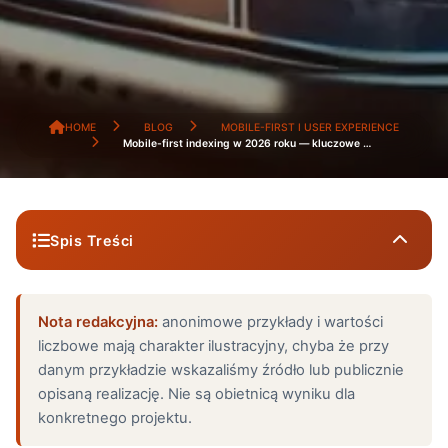
HOME
BLOG
MOBILE-FIRST I USER EXPERIENCE
Mobile-first indexing w 2026 roku — kluczowe kroki optymalizacji strony
Spis Treści
Nota redakcyjna:
Wprowadzenie do Google Mobile-First
anonimowe przykłady i wartości
liczbowe mają charakter ilustracyjny, chyba że przy
Indexing
danym przykładzie wskazaliśmy źródło lub publicznie
opisaną realizację. Nie są obietnicą wyniku dla
Czym jest Mobile-First Indexing?
konkretnego projektu.
Dlaczego Google stawia na Mobile-