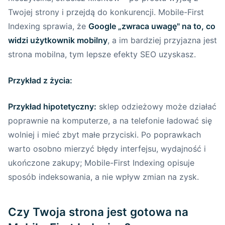
dlaczego jest tak ważny?
Twojej strony i przejdą do konkurencji. Mobile-First
Indexing sprawia, że
Google „zwraca uwagę" na to, co
Jak wdrożyć RWD, aby zapewnić
widzi użytkownik mobilny
, a im bardziej przyjazna jest
wygodne wyświetlanie treści?
strona mobilna, tym lepsze efekty SEO uzyskasz.
Case Study – jak wdrożenie RWD
pomogło małej firmie przyciągnąć
Przykład z życia:
klientów
Przykład hipotetyczny:
sklep odzieżowy może działać
Skorzystaj z profesjonalnego wsparcia
poprawnie na komputerze, a na telefonie ładować się
creationX przy wdrażaniu RWD
wolniej i mieć zbyt małe przyciski. Po poprawkach
warto osobno mierzyć błędy interfejsu, wydajność i
Zwiększenie szybkości ładowania strony na
ukończone zakupy; Mobile-First Indexing opisuje
urządzeniach mobilnych
sposób indeksowania, a nie wpływ zmian na zysk.
Dlaczego szybkość ładowania strony
jest kluczowa?
Czy Twoja strona jest gotowa na