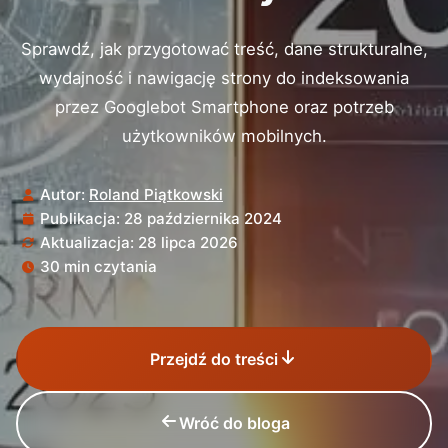
Sprawdź, jak przygotować treść, dane strukturalne,
wydajność i nawigację strony do indeksowania
przez Googlebot Smartphone oraz potrzeb
użytkowników mobilnych.
Autor:
Roland Piątkowski
Publikacja: 28 października 2024
Aktualizacja: 28 lipca 2026
30 min czytania
Przejdź do treści
Wróć do bloga