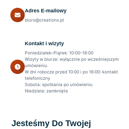
Adres E-mailowy
biuro@creationx.pl
Kontakt i wizyty
Poniedziałek–Piątek: 10:00–16:00
Dane Kontaktowe
Wizyty w biurze: wyłącznie po wcześniejszym
umówieniu
W dni robocze przed 10:00 i po 16:00: kontakt
Adres
telefoniczny
ul. Kosynierów Gdyńskich 50
Sobota: spotkania po umówieniu
66-400 Gorzów Wielkopolski
Niedziela: zamknięte
Godziny pracy
Pon–Pt: 10:00–16:00
Sobota: po umówieniu
Niedziela: zamknięte
Wsparcie
pomoc@creationx.pl
Jesteśmy Do Twojej