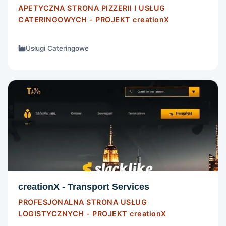
APETYCZNA STRONA PIZZERII I USŁUG
CATERINGOWYCH - PROJEKT
creationX
Usługi Cateringowe
STRONA INTERNETOWA
Szczegóły
creationX - Transport Services
PROFESJONALNA STRONA USŁUG
LOGISTYCZNYCH - PROJEKT
creationX