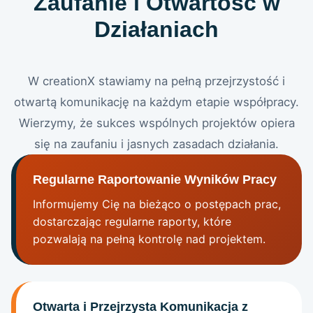
Zaufanie i Otwartość w
Działaniach
W creationX stawiamy na pełną przejrzystość i
otwartą komunikację na każdym etapie współpracy.
Wierzymy, że sukces wspólnych projektów opiera
się na zaufaniu i jasnych zasadach działania.
Regularne Raportowanie Wyników Pracy
Informujemy Cię na bieżąco o postępach prac,
dostarczając regularne raporty, które
pozwalają na pełną kontrolę nad projektem.
Otwarta i Przejrzysta Komunikacja z