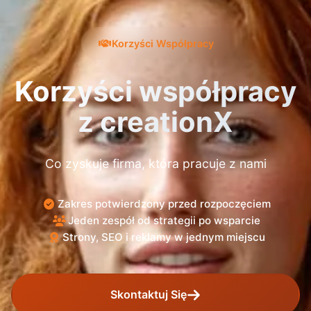
Korzyści Współpracy
Korzyści współpracy
z creationX
Co zyskuje firma, która pracuje z nami
Zakres potwierdzony przed rozpoczęciem
Jeden zespół od strategii po wsparcie
Strony, SEO i reklamy w jednym miejscu
Skontaktuj Się