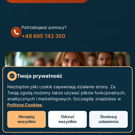
Potrzebujesz pomocy?
+48 695 742 350
Twoja prywatność
Niezbędne pliki cookie zapewniają działanie strony. Za
Twoją zgodą możemy także używać plików funkcjonalnych,
analitycznych i marketingowych. Szczegóły znajdziesz w
Polityce Cookies
.
Akceptuj
Odrzuć
Dostosuj
Jakie są korzyści z optymalizacji SEO?
wszystkie
wszystkie
ustawienia
STAŁE WSPARCIE
Optymalizacja SEO przynosi wiele korzyści,