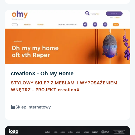
SKLEP INTERNETOWY
Szczegóły
creationX - Oh My Home
STYLOWY SKLEP Z MEBLAMI I WYPOSAŻENIEM
WNĘTRZ - PROJEKT
creationX
Sklep Internetowy