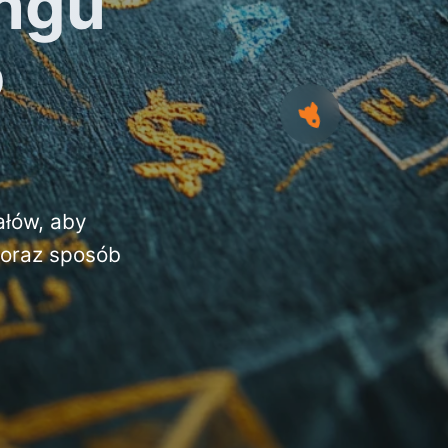
ingu
o
ałów, aby
 oraz sposób