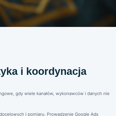
ityka i koordynacja
ngowe, gdy wiele kanałów, wykonawców i danych nie
on docelowych i pomiaru. Prowadzenie Google Ads