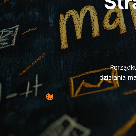
Str
Porządku
działania m