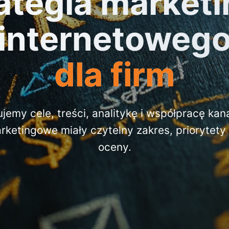
ategia market
internetoweg
dla firm
jemy cele, treści, analitykę i współpracę kan
arketingowe miały czytelny zakres, priorytety
oceny.