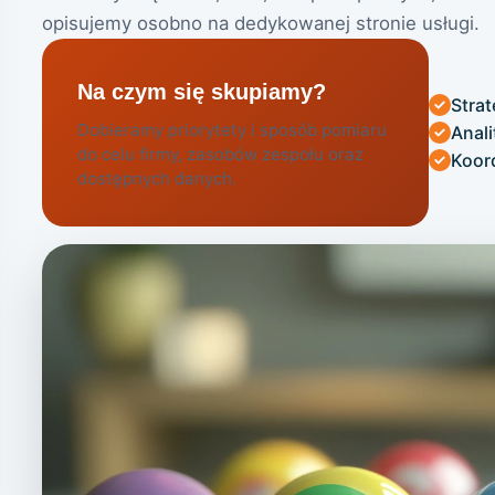
opisujemy osobno na dedykowanej stronie usługi.
Na czym się skupiamy?
Strat
Dobieramy priorytety i sposób pomiaru
Anal
do celu firmy, zasobów zespołu oraz
Koor
dostępnych danych.