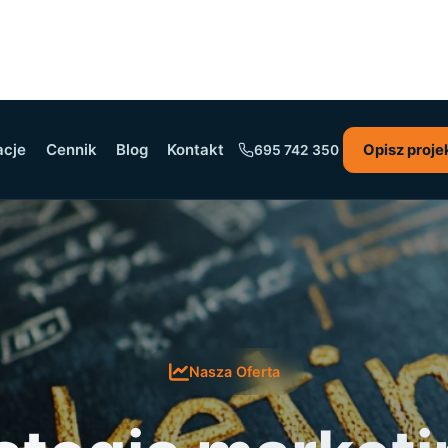
acje
Cennik
Blog
Kontakt
Opisz proje
695 742 350
Nasza Oferta