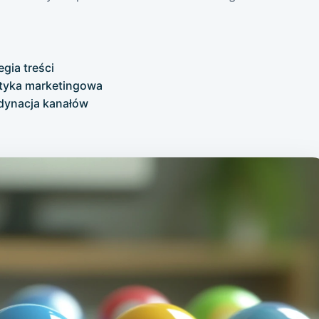
egia treści
ityka marketingowa
dynacja kanałów