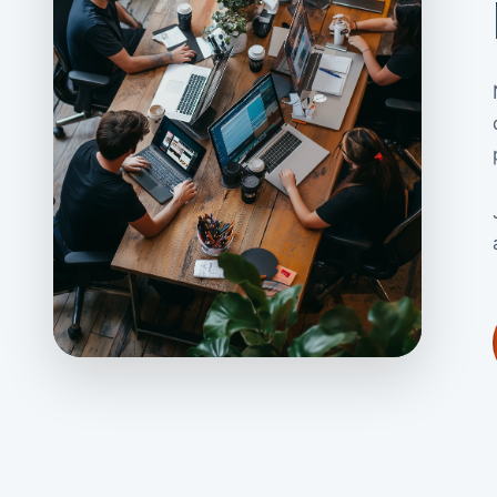
Porozmawiajmy o strategii
marketingowej Twojej
firmy