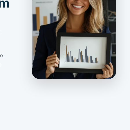
ym
s
bo
.