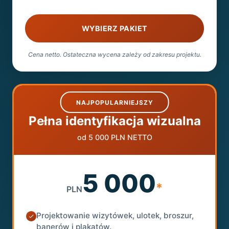
WYBIERZ PAKIET
Cena netto. Ostateczna wycena zależy od zakresu projektu.
NAJPOPULARNIEJSZY
Pełna identyfikacja wizualna
od 5 000 PLN NETTO
5 000
*
PLN
Projektowanie wizytówek, ulotek, broszur,
banerów i plakatów.