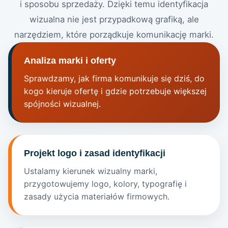
i sposobu sprzedaży. Dzięki temu identyfikacja
wizualna nie jest przypadkową grafiką, ale
narzędziem, które porządkuje komunikację marki.
Analiza marki i oferty
Sprawdzamy, jak firma komunikuje się dziś, do
kogo kieruje ofertę i gdzie potrzebuje większej
spójności wizualnej.
Projekt logo i zasad identyfikacji
Ustalamy kierunek wizualny marki,
przygotowujemy logo, kolory, typografię i
zasady użycia materiałów firmowych.