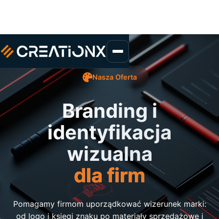
Nasza Oferta
Branding i
identyfikacja
wizualna
dla firm
Pomagamy firmom uporządkować wizerunek marki:
od logo i księgi znaku po materiały sprzedażowe i