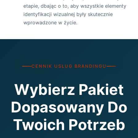
etapie, dbając o to, aby wszystkie elementy
identyfikacji wizualnej były skutecznie
wprowadzone w życie.
CENNIK USŁUG BRANDINGU
Wybierz Pakiet
Dopasowany Do
Twoich Potrzeb