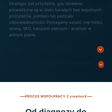
Strategia jest przydatna, gdy działania
prowadzone są w wielu kanałach bez wspólnych
priorytetów, pomiaru lub podziału
odpowiedzialności. Pomagamy ustalić rolę treści,
strony, SEO, kampanii płatnych i analityki w
jednym planie.
Co może obejmować zakres strategii
marketingowej?
Jak wygląda proces współpracy przy marketingu
internetowym?
PROCES WSPÓŁPRACY Z
creationX
Od diagnozy do