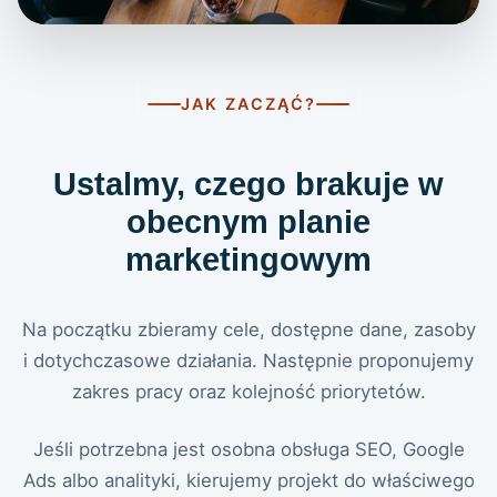
Porozmawiajmy o strategii marketingowej Twojej
firmy
JAK ZACZĄĆ?
ZADZWOŃ DO NAS
+48 695 742 350
Ustalmy, czego brakuje w
obecnym planie
NAPISZ DO NAS
marketingowym
biuro@creationx.pl
Na początku zbieramy cele, dostępne dane, zasoby
i dotychczasowe działania. Następnie proponujemy
zakres pracy oraz kolejność priorytetów.
Jeśli potrzebna jest osobna obsługa SEO, Google
Ads albo analityki, kierujemy projekt do właściwego